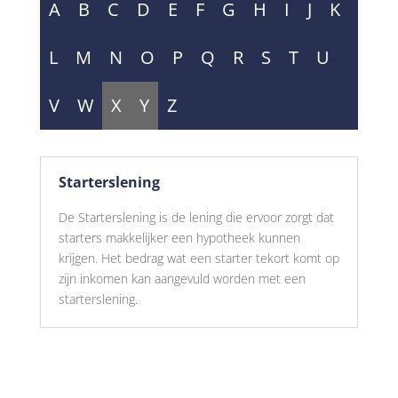
A
B
C
D
E
F
G
H
I
J
K
L
M
N
O
P
Q
R
S
T
U
V
W
X
Y
Z
Starterslening
De Starterslening is de lening die ervoor zorgt dat
starters makkelijker een hypotheek kunnen
krijgen. Het bedrag wat een starter tekort komt op
zijn inkomen kan aangevuld worden met een
starterslening.