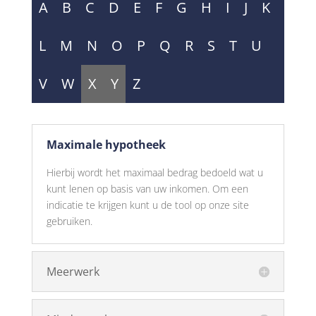
A
B
C
D
E
F
G
H
I
J
K
L
M
N
O
P
Q
R
S
T
U
V
W
X
Y
Z
Maximale hypotheek
Hierbij wordt het maximaal bedrag bedoeld wat u
kunt lenen op basis van uw inkomen. Om een
indicatie te krijgen kunt u de tool op onze site
gebruiken.
Meerwerk