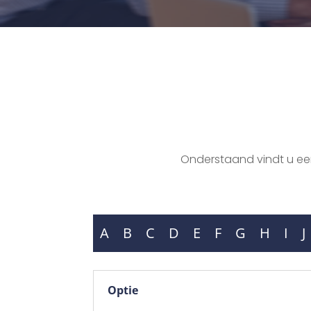
Onderstaand vindt u een 
A
B
C
D
E
F
G
H
I
J
Optie