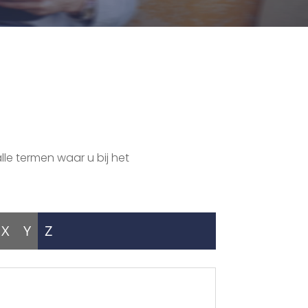
lle termen waar u bij het
X
Y
Z