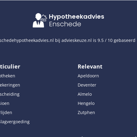
Hypotheekadvies
Enschede
chedehypotheekadvies.nl
bij
advieskeuze.nl
is
9.5
/
10
gebaseerd
ticulier
Relevant
otheken
Apeldoorn
ekeringen
Deventer
scheiding
Almelo
sioen
Hengelo
lijden
Zutphen
lagvergoeding