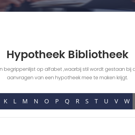
Hypotheek Bibliotheek
begrippenlijst op alfabet ,waarbij stil wordt gestaan bij a
aanvragen van een hypotheek mee te maken krijgt.
K
L
M
N
O
P
Q
R
S
T
U
V
W